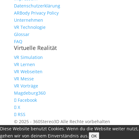
Datenschutzerklärung
ARBody Privacy Policy
Unternehmen
VR Technologie
Glossar
FAQ
Virtuelle Realität
VR Simulation
VR Lernen
VR Webseiten
VR Messe
VR Vorträge
Magdeburg360
Facebook
X
RSS
© 2025 - 360Stereo3D Alle Rechte vorbehalten
Diese Website benutzt Cookies. Wenn du die Website weiter nutzt,
gehen wir von deinem Einverständnis aus.
OK