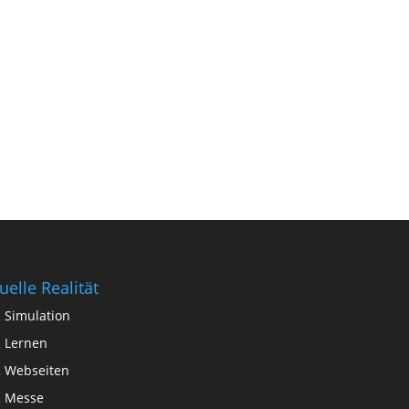
+(000) 111 222 333
Mail
address@domain.com
Address
543 TN, doula street
NY, New York
tuelle Realität
 Simulation
 Lernen
 Webseiten
 Messe