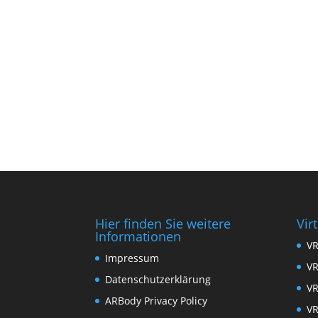
08PM -12AM
Weekends
12 PM – 02 AM
View the Menu
Hier finden Sie weitere
Vir
Informationen
VR
Impressum
VR
Datenschutzerklärung
VR
ARBody Privacy Policy
VR