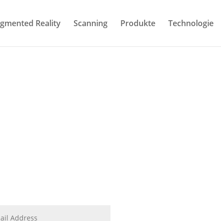
gmented Reality
Scanning
Produkte
Technologie
Kontakt
nen wir für Sie tun? Wir beraten Sie gern zu Ihrer eigenen VR Präs
Erhalten Sie
News über unsere Software