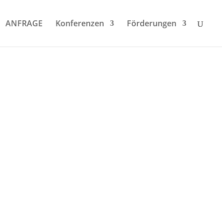
ANFRAGE
Konferenzen
Förderungen
entation
 Unseren Newsletter!
 Entwicklungen mit Virtueller Realität